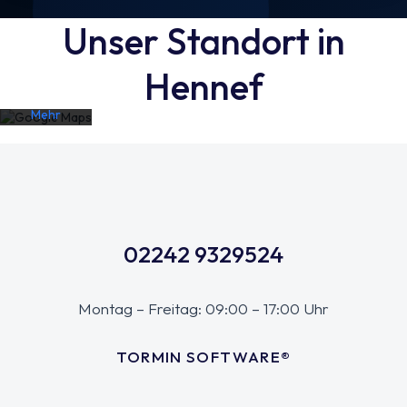
Karte
Unser Standort in
akzeptieren
Sie die
Datenschutzerklärung
Hennef
von
Google.
Mehr
erfahren
Karte
laden
Google
Maps immer
02242 9329524
entsperren
Montag – Freitag: 09:00 – 17:00 Uhr
TORMIN SOFTWARE®