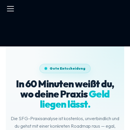
Gute Entscheidung
In 60 Minuten weißt du,
wo deine Praxis
Geld
liegen lässt.
Die SFG-Praxisanalyse ist kostenlos, unverbindlich und
du gehst mit einer konkreten Roadmap raus — egal,