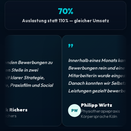
70%
Auslastung statt 110% — gleicher Umsatz
”
Innerhalb eines Monats kamen fü
enden Bewerbungen zu
Bewerbungen rein und eine neue
n Stelle in zwei
Mitarbeiterin wurde eingestellt.
 klarer Strategie,
Danach konnten wir Selbstzahler
 Praxisfilm und Social
Leistungen gezielt bewerben.
Philipp Wirtz
k Richers
PW
Physiotherapiepraxis
chers
Körpersprache Köln