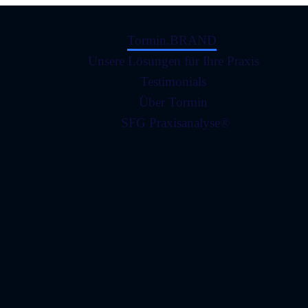
Tormin.BRAND
Unsere Lösungen für Ihre Praxis
Testimonials
Über Tormin
SFG Praxisanalyse®