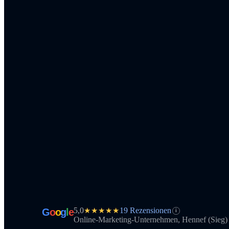
5,0
19 Rezensionen
★★★★★
G
o
o
g
l
e
i
Online-Marketing-Unternehmen, Hennef (Sieg)